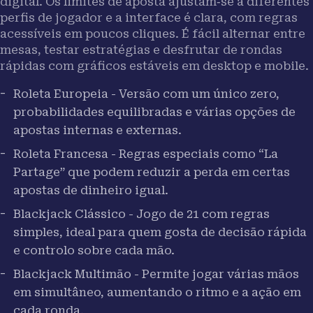
digital. Os limites de aposta ajustam‑se a diferentes
perfis de jogador e a interface é clara, com regras
acessíveis em poucos cliques. É fácil alternar entre
mesas, testar estratégias e desfrutar de rondas
rápidas com gráficos estáveis em desktop e mobile.
Roleta Europeia - Versão com um único zero,
probabilidades equilibradas e várias opções de
apostas internas e externas.
Roleta Francesa - Regras especiais como “La
Partage” que podem reduzir a perda em certas
apostas de dinheiro igual.
Blackjack Clássico - Jogo de 21 com regras
simples, ideal para quem gosta de decisão rápida
e controlo sobre cada mão.
Blackjack Multimão - Permite jogar várias mãos
em simultâneo, aumentando o ritmo e a ação em
cada ronda.