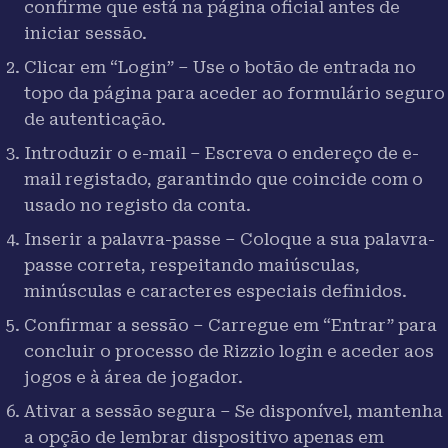
confirme que está na página oficial antes de
iniciar sessão.
Clicar em “Login” – Use o botão de entrada no
topo da página para aceder ao formulário seguro
de autenticação.
Introduzir o e-mail – Escreva o endereço de e-
mail registado, garantindo que coincide com o
usado no registo da conta.
Inserir a palavra-passe – Coloque a sua palavra-
passe correta, respeitando maiúsculas,
minúsculas e caracteres especiais definidos.
Confirmar a sessão – Carregue em “Entrar” para
concluir o processo de Rizzio login e aceder aos
jogos e à área de jogador.
Ativar a sessão segura – Se disponível, mantenha
a opção de lembrar dispositivo apenas em