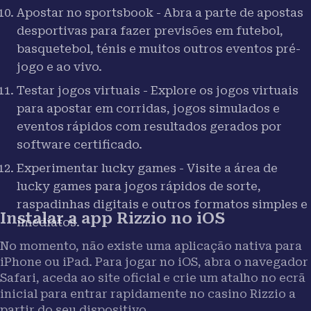
Apostar no sportsbook - Abra a parte de apostas
desportivas para fazer previsões em futebol,
basquetebol, ténis e muitos outros eventos pré-
jogo e ao vivo.
Testar jogos virtuais - Explore os jogos virtuais
para apostar em corridas, jogos simulados e
eventos rápidos com resultados gerados por
software certificado.
Experimentar lucky games - Visite a área de
lucky games para jogos rápidos de sorte,
raspadinhas digitais e outros formatos simples e
Instalar a app Rizzio no iOS
imediatos.
No momento, não existe uma aplicação nativa para
iPhone ou iPad. Para jogar no iOS, abra o navegador
Safari, aceda ao site oficial e crie um atalho no ecrã
inicial para entrar rapidamente no casino Rizzio a
partir do seu dispositivo.