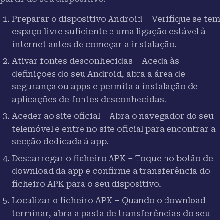
Preparar o dispositivo Android – Verifique se tem
espaço livre suficiente e uma ligação estável à
internet antes de começar a instalação.
Ativar fontes desconhecidas – Aceda às
definições do seu Android, abra a área de
segurança ou apps e permita a instalação de
aplicações de fontes desconhecidas.
Aceder ao site oficial – Abra o navegador do seu
telemóvel e entre no site oficial para encontrar a
secção dedicada à app.
Descarregar o ficheiro APK – Toque no botão de
download da app e confirme a transferência do
ficheiro APK para o seu dispositivo.
Localizar o ficheiro APK – Quando o download
terminar, abra a pasta de transferências do seu