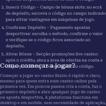
Inserir Código – Campo de bónus slots: no ecrã
de depósito, escreva o código no campo indicado
para ativar vantagens em máquinas de jogo.
Confirmar Depósito – Pagamento apostas
desportivas: escolha o método, confirme o valor
e verifique se o código ficou associado ao
depósito.
Ativar Bónus – Secção promoções live casino:
após o crédito, abra a área de ofertas na conta e
Como começar a jogar?
clique para ativar o bónus ligado ao código.
Começar a jogar no casino Rizzio é rápido e claro,
mesmo para quem entra num casino online pela
primeira vez. Em poucos passos cria a conta, faz o
primeiro depósito e abre qualquer jogo de casino
ou aposta desportiva. A plataforma funciona em
desktop e em mobile, sem necessidade de aplicação,