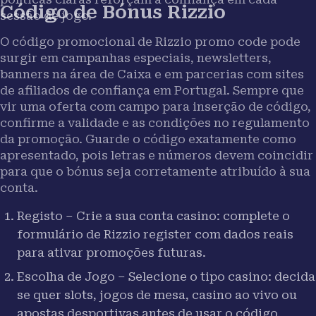
Código de Bónus Rizzio
sessão de jogo.
O código promocional de Rizzio promo code pode
surgir em campanhas especiais, newsletters,
banners na área de Caixa e em parcerias com sites
de afiliados de confiança em Portugal. Sempre que
vir uma oferta com campo para inserção de código,
confirme a validade e as condições no regulamento
da promoção. Guarde o código exatamente como
apresentado, pois letras e números devem coincidir
para que o bónus seja corretamente atribuído à sua
conta.
Registo – Crie a sua conta casino: complete o
formulário de Rizzio register com dados reais
para ativar promoções futuras.
Escolha de Jogo – Selecione o tipo casino: decida
se quer slots, jogos de mesa, casino ao vivo ou
apostas desportivas antes de usar o código.