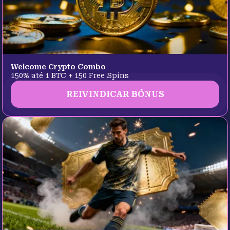
Welcome Crypto Combo
150% até 1 BTC + 150 Free Spins
REIVINDICAR BÓNUS