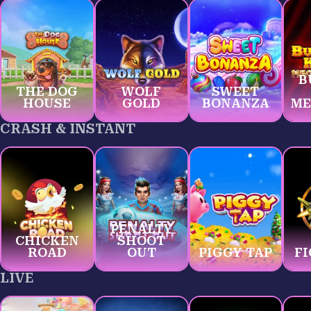
B
THE DOG
WOLF
SWEET
HOUSE
GOLD
BONANZA
ME
CRASH & INSTANT
PENALTY
CHICKEN
SHOOT
ROAD
OUT
PIGGY TAP
F
LIVE