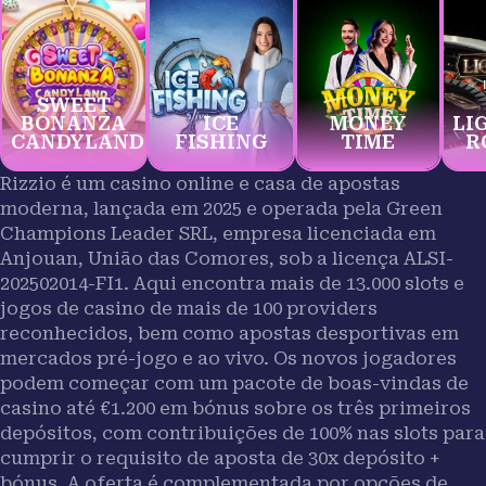
SWEET
BONANZA
ICE
MONEY
LI
CANDYLAND
FISHING
TIME
R
Rizzio é um casino online e casa de apostas
moderna, lançada em 2025 e operada pela Green
Champions Leader SRL, empresa licenciada em
Anjouan, União das Comores, sob a licença ALSI-
202502014-FI1. Aqui encontra mais de 13.000 slots e
jogos de casino de mais de 100 providers
reconhecidos, bem como apostas desportivas em
mercados pré-jogo e ao vivo. Os novos jogadores
podem começar com um pacote de boas-vindas de
casino até €1.200 em bónus sobre os três primeiros
depósitos, com contribuições de 100% nas slots para
cumprir o requisito de aposta de 30x depósito +
bónus. A oferta é complementada por opções de