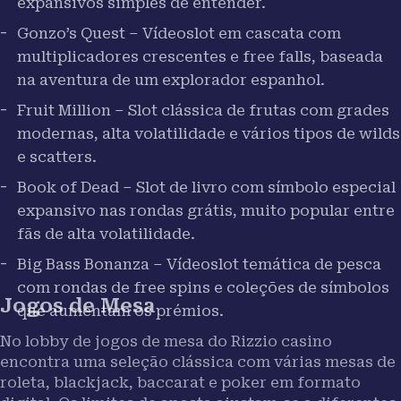
expansivos simples de entender.
Gonzo’s Quest – Vídeoslot em cascata com
multiplicadores crescentes e free falls, baseada
na aventura de um explorador espanhol.
Fruit Million – Slot clássica de frutas com grades
modernas, alta volatilidade e vários tipos de wilds
e scatters.
Book of Dead – Slot de livro com símbolo especial
expansivo nas rondas grátis, muito popular entre
fãs de alta volatilidade.
Big Bass Bonanza – Vídeoslot temática de pesca
com rondas de free spins e coleções de símbolos
Jogos de Mesa
que aumentam os prémios.
No lobby de jogos de mesa do Rizzio casino
encontra uma seleção clássica com várias mesas de
roleta, blackjack, baccarat e poker em formato