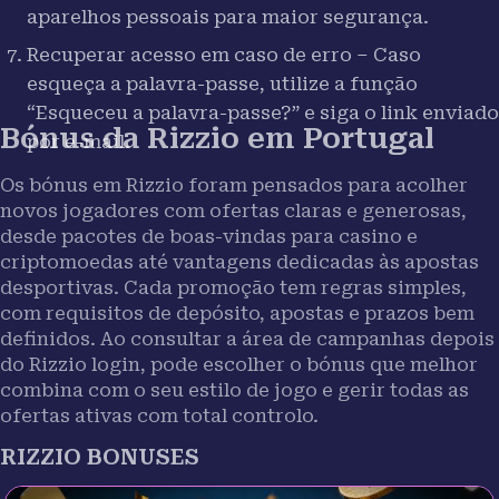
aparelhos pessoais para maior segurança.
Recuperar acesso em caso de erro – Caso
esqueça a palavra-passe, utilize a função
“Esqueceu a palavra-passe?” e siga o link enviado
Bónus da Rizzio em Portugal
por e-mail.
Os bónus em Rizzio foram pensados para acolher
novos jogadores com ofertas claras e generosas,
desde pacotes de boas-vindas para casino e
criptomoedas até vantagens dedicadas às apostas
desportivas. Cada promoção tem regras simples,
com requisitos de depósito, apostas e prazos bem
definidos. Ao consultar a área de campanhas depois
do Rizzio login, pode escolher o bónus que melhor
combina com o seu estilo de jogo e gerir todas as
ofertas ativas com total controlo.
RIZZIO BONUSES