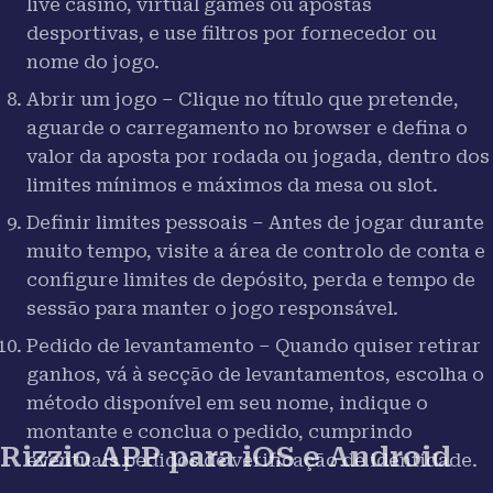
live casino, virtual games ou apostas
desportivas, e use filtros por fornecedor ou
nome do jogo.
Abrir um jogo – Clique no título que pretende,
aguarde o carregamento no browser e defina o
valor da aposta por rodada ou jogada, dentro dos
limites mínimos e máximos da mesa ou slot.
Definir limites pessoais – Antes de jogar durante
muito tempo, visite a área de controlo de conta e
configure limites de depósito, perda e tempo de
sessão para manter o jogo responsável.
Pedido de levantamento – Quando quiser retirar
ganhos, vá à secção de levantamentos, escolha o
método disponível em seu nome, indique o
montante e conclua o pedido, cumprindo
Rizzio APP para iOS e Android
eventuais pedidos de verificação de identidade.