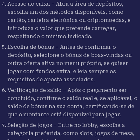
Acesso ao caixa – Abra a área de depósitos,
escolha um dos métodos disponíveis, como
cartão, carteira eletrónica ou criptomoedas, e
introduza o valor que pretende carregar,
respeitando o mínimo indicado.
Escolha de bónus – Antes de confirmar o
depósito, selecione o bónus de boas-vindas ou
outra oferta ativa no menu próprio, se quiser
jogar com fundos extra, e leia sempre os
requisitos de aposta associados.
Verificação de saldo – Após o pagamento ser
concluído, confirme o saldo real e, se aplicável, o
saldo de bónus na sua conta, certificando-se de
que o montante está disponível para jogar.
Seleção de jogos – Entre no lobby, escolha a
categoria preferida, como slots, jogos de mesa,