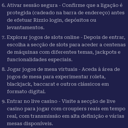
Ativar sessão segura - Confirme que a ligação é
protegida (cadeado na barra de endereço) antes
de efetuar Rizzio login, depósitos ou
levantamentos.
Explorar jogos de slots online - Depois de entrar,
escolha a secção de slots para aceder a centenas
de máquinas com diferentes temas, jackpots e
funcionalidades especiais.
Jogar jogos de mesa virtuais - Aceda à área de
jogos de mesa para experimentar roleta,
blackjack, baccarat e outros clássicos em
formato digital.
Entrar no live casino - Visite a secção de live
casino para jogar com croupiers reais em tempo
real, com transmissão em alta definição e várias
mesas disponíveis.