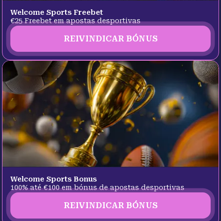
Welcome Sports Freebet
€25 Freebet em apostas desportivas
REIVINDICAR BÓNUS
Welcome Sports Bonus
100% até €100 em bónus de apostas desportivas
REIVINDICAR BÓNUS