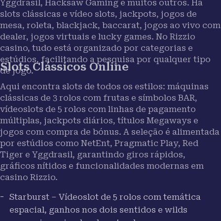
Yggdrasil, Hacksaw Gaming e muitos outros. Há
slots clássicas e vídeo slots, jackpots, jogos de
mesa, roleta, blackjack, baccarat, jogos ao vivo com
dealer, jogos virtuais e lucky games. No Rizzio
casino, tudo está organizado por categorias e
estúdios, facilitando a pesquisa por qualquer tipo
Slots Clássicos Online
de jogo.
Aqui encontra slots de todos os estilos: máquinas
clássicas de 3 rolos com frutas e símbolos BAR,
vídeoslots de 5 rolos com linhas de pagamento
múltiplas, jackpots diários, títulos Megaways e
jogos com compra de bónus. A seleção é alimentada
por estúdios como NetEnt, Pragmatic Play, Red
Tiger e Yggdrasil, garantindo giros rápidos,
gráficos nítidos e funcionalidades modernas em
casino Rizzio.
Starburst – Vídeoslot de 5 rolos com temática
espacial, ganhos nos dois sentidos e wilds