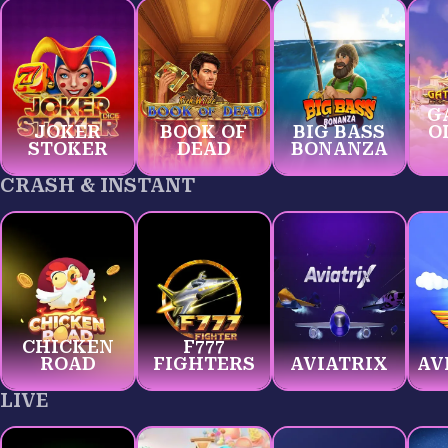
G
JOKER
BOOK OF
BIG BASS
O
STOKER
DEAD
BONANZA
CRASH & INSTANT
CHICKEN
F777
ROAD
FIGHTERS
AVIATRIX
AV
LIVE