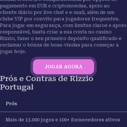
pagamento em EUR e criptomoedas, apoio ao
cliente diário por live chat e e-mail, além de um
clube VIP por convite para jogadores frequentes.
Para jogar em segurança, com limites claros e apoio
responsável, basta criar a sua conta no casino
Rizzio, fazer o seu primeiro depósito qualificado e
reclamar o bónus de boas-vindas para começar a
jogar hoje.
JOGAR AGORA
Prós e Contras de Rizzio
Portugal
Prós
Mais de 13.000 jogos e 100+ fornecedores ativos