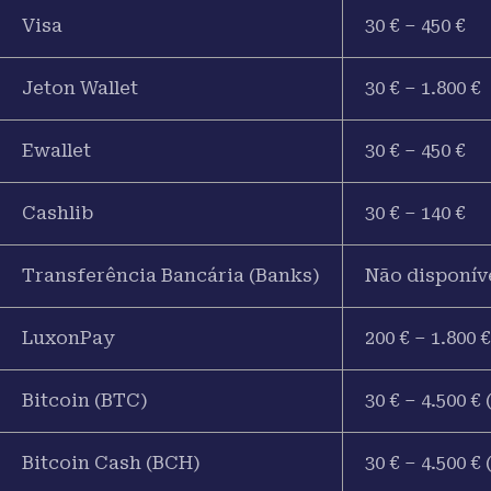
Visa
30 € – 450 €
Jeton Wallet
30 € – 1.800 €
Ewallet
30 € – 450 €
Cashlib
30 € – 140 €
Transferência Bancária (Banks)
Não disponív
LuxonPay
200 € – 1.800 €
Bitcoin (BTC)
30 € – 4.500 
Bitcoin Cash (BCH)
30 € – 4.500 