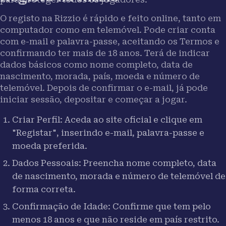
O registo na Rizzio é rápido e feito online, tanto em
computador como em telemóvel. Pode criar conta
com e-mail e palavra-passe, aceitando os Termos e
confirmando ter mais de 18 anos. Terá de indicar
dados básicos como nome completo, data de
nascimento, morada, país, moeda e número de
telemóvel. Depois de confirmar o e-mail, já pode
iniciar sessão, depositar e começar a jogar.
Criar Perfil: Aceda ao site oficial e clique em
"Registar", inserindo e-mail, palavra-passe e
moeda preferida.
Dados Pessoais: Preencha nome completo, data
de nascimento, morada e número de telemóvel de
forma correta.
Confirmação de Idade: Confirme que tem pelo
menos 18 anos e que não reside em país restrito.