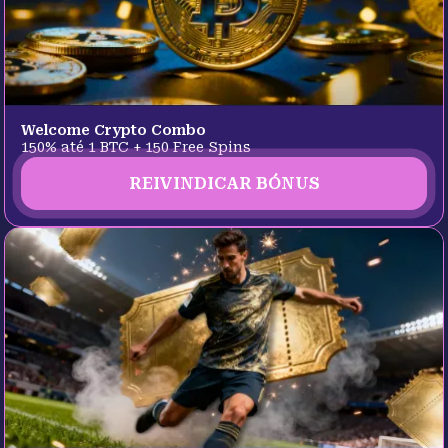
Welcome Crypto Combo
150% até 1 BTC + 150 Free Spins
REIVINDICAR BÓNUS