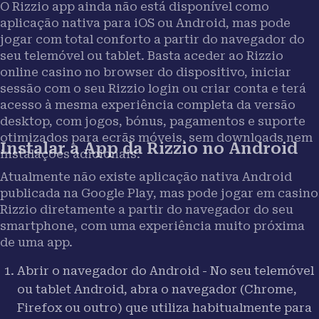
O Rizzio app ainda não está disponível como
aplicação nativa para iOS ou Android, mas pode
jogar com total conforto a partir do navegador do
seu telemóvel ou tablet. Basta aceder ao Rizzio
online casino no browser do dispositivo, iniciar
sessão com o seu Rizzio login ou criar conta e terá
acesso à mesma experiência completa da versão
desktop, com jogos, bónus, pagamentos e suporte
otimizados para ecrãs móveis, sem downloads nem
Instalar a App da Rizzio no Android
instalações adicionais.
Atualmente não existe aplicação nativa Android
publicada na Google Play, mas pode jogar em casino
Rizzio diretamente a partir do navegador do seu
smartphone, com uma experiência muito próxima
de uma app.
Abrir o navegador do Android - No seu telemóvel
ou tablet Android, abra o navegador (Chrome,
Firefox ou outro) que utiliza habitualmente para