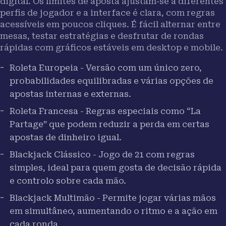
digital. Os limites de aposta ajustam‑se a diferentes
perfis de jogador e a interface é clara, com regras
acessíveis em poucos cliques. É fácil alternar entre
mesas, testar estratégias e desfrutar de rondas
rápidas com gráficos estáveis em desktop e mobile.
Roleta Europeia - Versão com um único zero,
probabilidades equilibradas e várias opções de
apostas internas e externas.
Roleta Francesa - Regras especiais como “La
Partage” que podem reduzir a perda em certas
apostas de dinheiro igual.
Blackjack Clássico - Jogo de 21 com regras
simples, ideal para quem gosta de decisão rápida
e controlo sobre cada mão.
Blackjack Multimão - Permite jogar várias mãos
em simultâneo, aumentando o ritmo e a ação em
cada ronda.