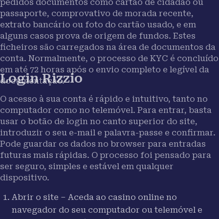
pedidos documentos como cartão de cidadão ou
passaporte, comprovativo de morada recente,
extrato bancário ou foto do cartão usado, e em
alguns casos prova de origem de fundos. Estes
ficheiros são carregados na área de documentos da
conta. Normalmente, o processo de KYC é concluído
em até 72 horas após o envio completo e legível da
Login Rizzio
documentação.
O acesso à sua conta é rápido e intuitivo, tanto no
computador como no telemóvel. Para entrar, basta
usar o botão de login no canto superior do site,
introduzir o seu e-mail e palavra-passe e confirmar.
Pode guardar os dados no browser para entradas
futuras mais rápidas. O processo foi pensado para
ser seguro, simples e estável em qualquer
dispositivo.
Abrir o site – Aceda ao casino online no
navegador do seu computador ou telemóvel e