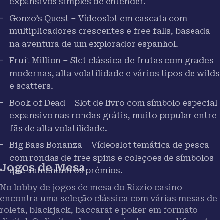
expansivos simples de entender.
Gonzo’s Quest – Vídeoslot em cascata com
multiplicadores crescentes e free falls, baseada
na aventura de um explorador espanhol.
Fruit Million – Slot clássica de frutas com grades
modernas, alta volatilidade e vários tipos de wilds
e scatters.
Book of Dead – Slot de livro com símbolo especial
expansivo nas rondas grátis, muito popular entre
fãs de alta volatilidade.
Big Bass Bonanza – Vídeoslot temática de pesca
com rondas de free spins e coleções de símbolos
Jogos de Mesa
que aumentam os prémios.
No lobby de jogos de mesa do Rizzio casino
encontra uma seleção clássica com várias mesas de
roleta, blackjack, baccarat e poker em formato