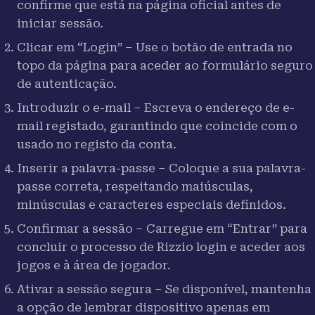
confirme que está na página oficial antes de
iniciar sessão.
Clicar em “Login” – Use o botão de entrada no
topo da página para aceder ao formulário seguro
de autenticação.
Introduzir o e-mail – Escreva o endereço de e-
mail registado, garantindo que coincide com o
usado no registo da conta.
Inserir a palavra-passe – Coloque a sua palavra-
passe correta, respeitando maiúsculas,
minúsculas e caracteres especiais definidos.
Confirmar a sessão – Carregue em “Entrar” para
concluir o processo de Rizzio login e aceder aos
jogos e à área de jogador.
Ativar a sessão segura – Se disponível, mantenha
a opção de lembrar dispositivo apenas em